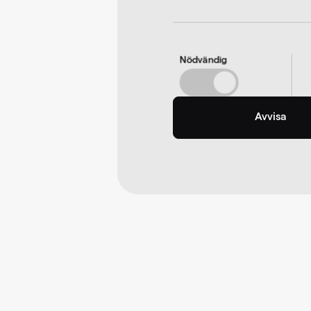
Mi
v.07
Nödvändig
Avvisa