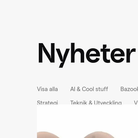
Nyheter
Visa alla
AI & Cool stuff
Bazook
label-article-type:
Strategi
Teknik & Utveckling
V