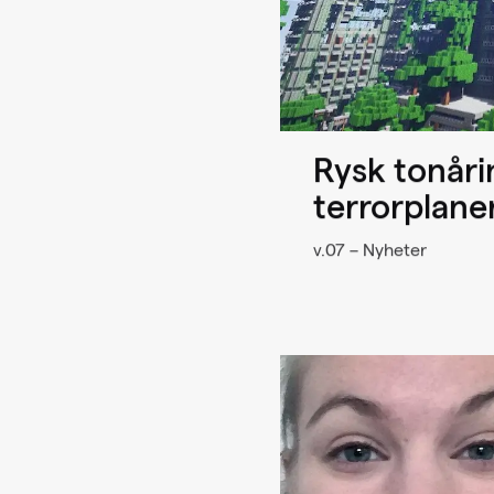
Rysk tonårin
terrorplaner
v.07 – Nyheter