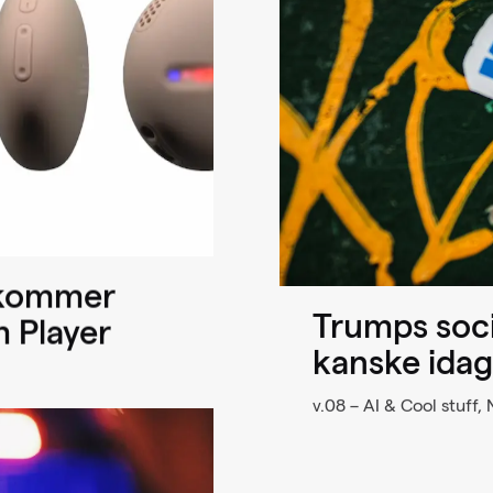
 kommer
Trumps soci
m Player
kanske idag
v.08 – AI & Cool stuff,