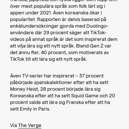
franska, japanska och tyska ligger som topp fem
över mest populära språk som folk lärt sig i
appen under 2021. Även koreanska ökar i
popularitet. Rapporten är delvis baserad på
enkätundersökningar gjorda med Duolingo-
användare där 29 procent säger att TikTok-
videos på annat språk är det som inspirerat dem
att vilja lära sig ett nytt språk. Bland Gen Z var
det ännu fler, 40 procent, som motiverats av
TikTok till att lära sig ett nytt språk.
Även TV-serier har inspirerat – 37 procent
påbörjade spanskalektioner efter att ha sett
Money Heist, 28 procent började lära sig
Koreanska efter att ha sett Squid Game och 20
procent valde att lära sig Franska efter att ha
sett Emily in Paris.
Via
The Verge