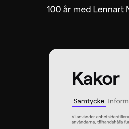
100 år med Lennart N
Kakor
Samtycke
Inform
Vi använder enhetsidentifiera
användarna, tillhandahålla fu