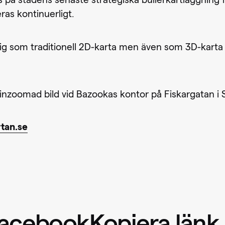
s på stadens senaste strategiska bullerkartläggning
as kontinuerligt.
glig som traditionell 2D-karta men även som 3D-karta 
 inzoomad bild vid Bazookas kontor på Fiskargatan i
tan.se