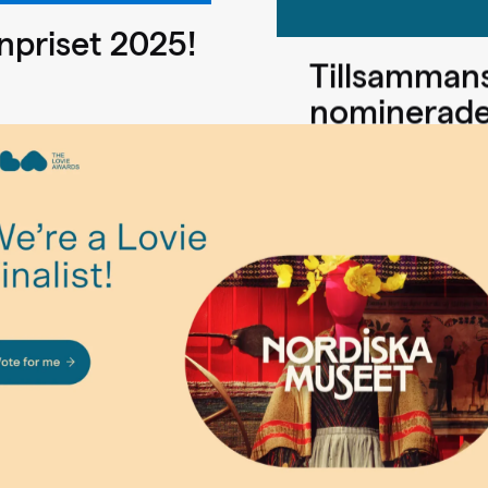
gnpriset 2025!
Tillsammans
nominerade 
på oss!
v.40 - Design & UX, Ny