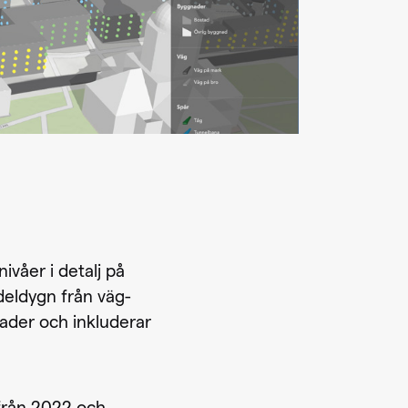
ivåer i detalj på
deldygn från väg-
nader och inkluderar