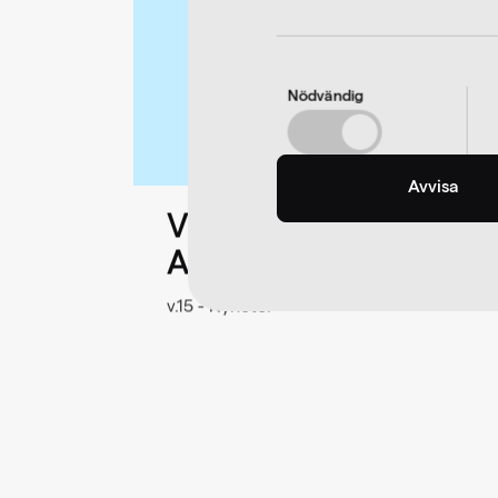
Nödvändig
Avvisa
Vi är nominerade i T
Awards 2026!
v.15 - Nyheter