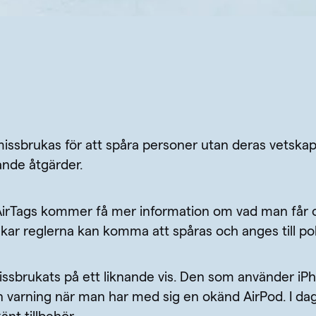
issbrukas för att spåra personer utan deras vetskap
nde åtgärder.
rTags kommer få mer information om vad man får oc
ar reglerna kan komma att spåras och anges till pol
issbrukats på ett liknande vis. Den som använder i
en varning när man har med sig en okänd AirPod. I da