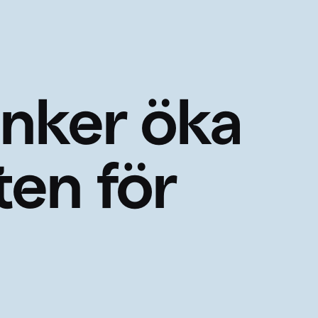
änker öka
ten för