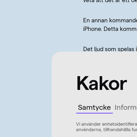
veta att det är ett ok
En annan kommande fu
iPhone. Detta komme
Det ljud som spelas 
underlätta letandet.
Via
Lifewire
Kakor
Samtycke
Inform
Säkerhet
Vi använder enhetsidentifiera
användarna, tillhandahålla fu